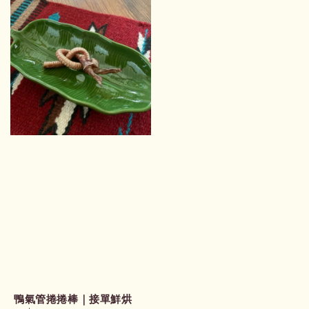
鴨氣管捲捲棒｜接單鮮烘