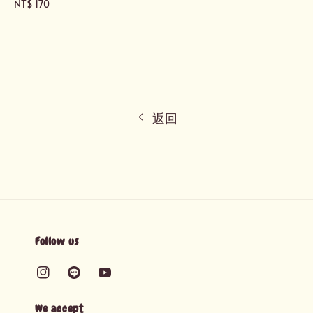
Regular
NT$ 170
price
返回
Follow us
We accept