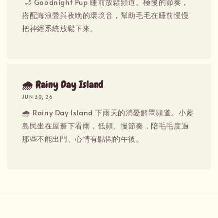
​​​​ 🌙 Goodnight Pup 睡前放鬆頻道。極慢的節奏，
搭配海浪聲與夜晚的環境音，幫助毛毛在睡前慢慢
把神經系統放鬆下來。
🌧 Rainy Day Island
JUN 30, 26
🌧 Rainy Day Island 下雨天的消憂解悶頻道。小藍
島民坐在屋簷下看雨，低頻、慢節奏，陪毛毛度過
那些不能出門、心情有點悶的午後。