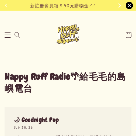
新註冊會員領＄50元購物金.ᐟ.ᐟ
Happy Ruff Radio🌴給毛毛的島
嶼電台
🌙 Goodnight Pup
JUN 30, 26