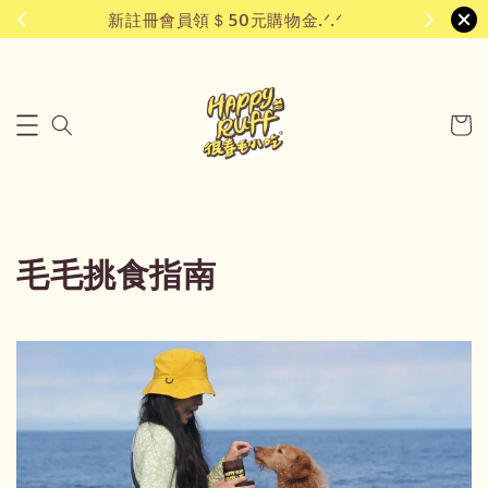
新註冊會員領＄50元購物金.ᐟ.ᐟ
毛毛挑食指南