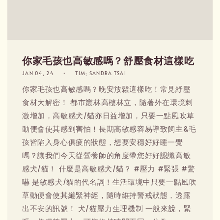
你家毛孩也高敏感嗎？舒壓食材這樣吃
JAN 04, 24
TIM; SANDRA TSAI
你家毛孩也高敏感嗎？晚安放鬆這樣吃！常見紓壓
食材大解密！ 都市叢林高樓林立，隨著外在環境刺
激增加，高敏感犬/貓亦日益增加，只要一點風吹草
動便會使其感到害怕！長期高敏感容易導致飼主&毛
孩皆陷入身心俱疲的狀態，想要安穩好好睡一覺
嗎？讓我們今天從營養師的角度帶您好好認識高敏
感犬/貓！ 什麼是高敏感犬/貓？ #壓力 #緊張 #驚
嚇 是敏感犬/貓的代名詞！生活環境中只要一點風吹
草動便會使其繃緊神經，隨時維持警戒狀態，透露
出不安的訊號！ 犬/貓壓力生理機制 一般來說，緊