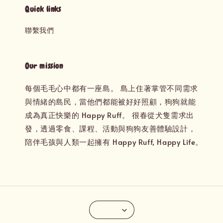
Quick links
聯繫我們
Our mission
每個毛毛心中都有一座島。 島上住著掌管不同需求
與情緒的島民，當他們都能被好好照顧，狗狗就能
成為真正快樂的 Happy Ruff。 很春從犬隻需求出
發，透過零食、課程、活動與狗狗友善體驗設計，
陪伴毛孩與人類一起擁有 Happy Ruff, Happy Life。