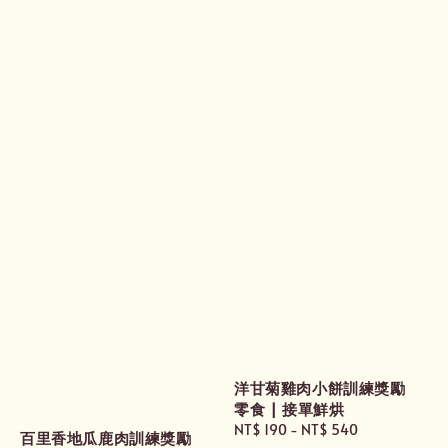
洋甘菊雞肉小餅訓練獎勵
零食 | 接單鮮烘
Regular
NT$ 190
-
NT$ 540
百里香地瓜鹿肉訓練獎勵