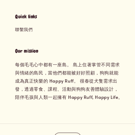
Quick links
聯繫我們
Our mission
每個毛毛心中都有一座島。 島上住著掌管不同需求
與情緒的島民，當他們都能被好好照顧，狗狗就能
成為真正快樂的 Happy Ruff。 很春從犬隻需求出
發，透過零食、課程、活動與狗狗友善體驗設計，
陪伴毛孩與人類一起擁有 Happy Ruff, Happy Life。