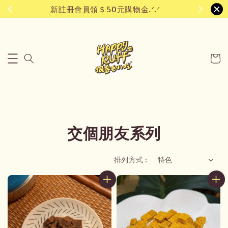
新註冊會員領＄50元購物金.ᐟ.ᐟ
交個朋友系列
排列方式 :