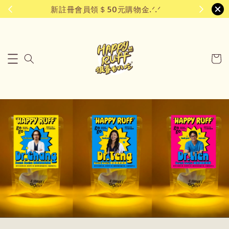
新註冊會員領＄50元購物金.ᐟ.ᐟ