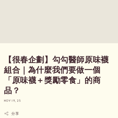
【很春企劃】勾勾醫師原味襪
組合｜為什麼我們要做一個
「原味襪＋獎勵零食」的商
品？
NOV 19, 25
分享