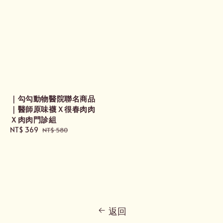
｜勾勾動物醫院聯名商品
｜醫師原味襪Ｘ很春肉肉
Ｘ肉肉門診組
Sale
NT$ 369
Regular
NT$ 580
price
price
返回