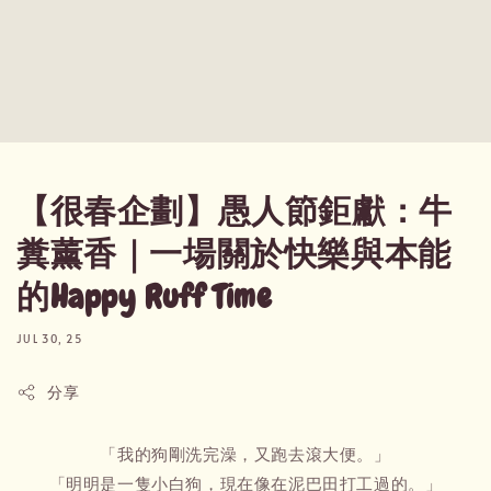
【很春企劃】愚人節鉅獻：牛
糞薰香｜一場關於快樂與本能
的Happy Ruff Time
JUL 30, 25
分享
「我的狗剛洗完澡，又跑去滾大便。」
「明明是一隻小白狗，現在像在泥巴田打工過的。」