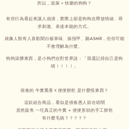
所以，滾屎 = 快樂的狗狗？
有些行為看起來讓人崩潰，實際上卻是狗狗在釋放情緒、尋
求刺激、表達本能的方式。
就像人類有人喜歡聞白板筆味、摳指甲、聽ASMR，但你可能
不會理解為什麼。
狗狗滾髒東西，是小狗們在對世界說：「我還記得自己是狗
唷！！！！」
很春的 牛糞熏香Ｘ便便餅乾 是什麼怪東西？
這款組合商品，看似是很春愚人節在胡鬧
居然販售 一坨真正的牛糞 + 便便形狀的手工餅乾
有什麼毛病？？？？？