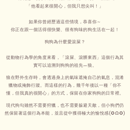
「他看起來很開心，但我只想尖叫！」
如果你曾經歷過這些情境，恭喜你～
你正在跟一個活得很快樂、很有狗味的狗生活在一起！
狗狗為什麼愛滾屎？
從動物行為學的角度來看，「滾屎、滾髒東西」這個行為其
實可以追溯到狗狗的祖先—狼。
狼在野外生存時，會透過身上的氣味遮掩自己的氣息，混淆
獵物或掩飾行蹤。而這樣的行為，幾千年後以一種「你不
懂，但我真的很開心」的方式，保留在你家狗狗的日常裡。
現代狗勾雖然不需要狩獵，也不需要躲避天敵，但小狗們仍
然保留著這個行為本能，並且從中獲得極大的愉悅感(✪ω✪)