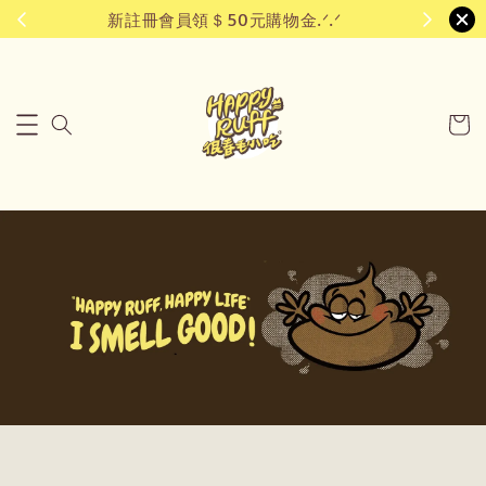
新註冊會員領＄50元購物金.ᐟ.ᐟ