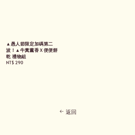
▲愚人節限定加碼第二
波！▲牛糞薰香Ｘ便便餅
乾 禮物組
Regular
NT$ 290
price
返回