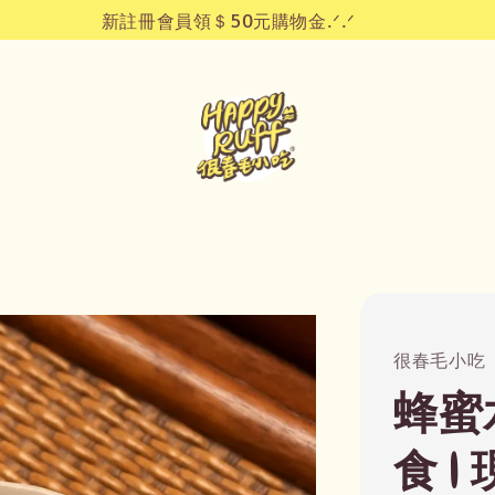
新註冊會員領＄50元購物金.ᐟ.ᐟ
很春毛小吃
蜂蜜
食 |