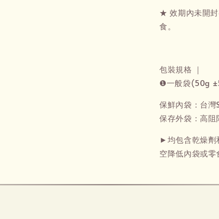
★ 效期內未開
食。
包裝規格 ｜
❶一般袋(50g ±
保鮮內袋：台灣
保存外袋：高阻
►均包含乾燥劑
空降低內袋或零