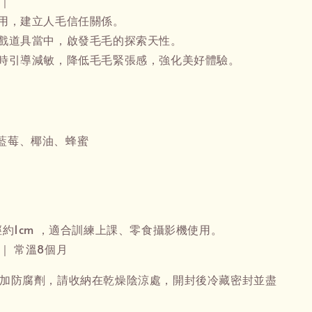
 ｜
使用，建立人毛信任關係。
遊戲道具當中，啟發毛毛的探索天性。
容時引導減敏，降低毛毛緊張感，強化美好體驗。
藍莓、椰油、蜂蜜
徑約1cm ，適合訓練上課、零食攝影機使用。
｜ 常溫8個月
添加防腐劑，請收納在乾燥陰涼處，開封後冷藏密封並盡