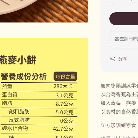
查詢門市
分享
無肉獎勵訓練零
以台灣香蕉為主
加入藍莓、燕麥
以食材的自然香
立方形訓練零食