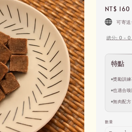
Regular
NT$ 160
price
可寄送
總分:
0
-
0
特點
獎勵訓練
也適合嗅
無肉配方
數量