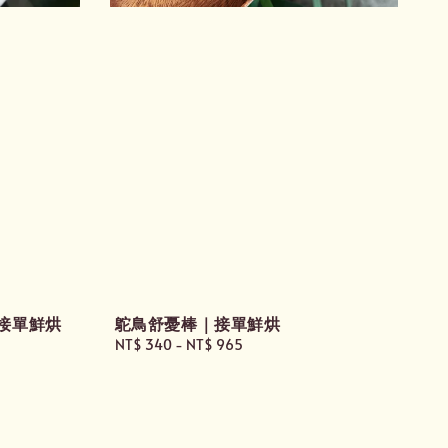
 接單鮮烘
鴕鳥舒憂棒｜接單鮮烘
Regular
NT$ 340
-
NT$ 965
price