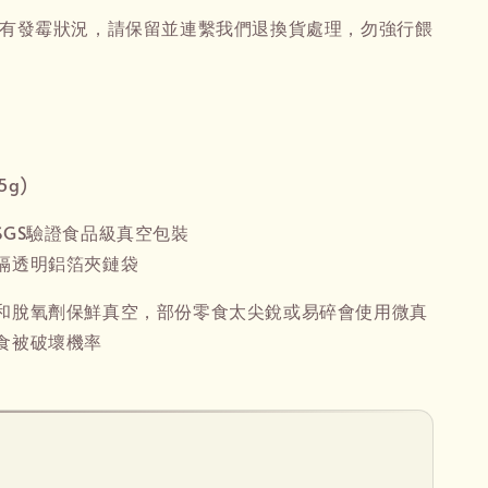
封有發霉狀況，請保留並連繫我們退換貨處理，勿強行餵
5g)
SGS驗證食品級真空包裝
隔透明鋁箔夾鏈袋
和脫氧劑保鮮真空，部份零食太尖銳或易碎會使用微真
食被破壞機率