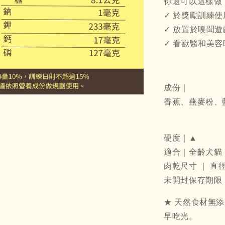
你還可以這樣做
✓ 於獎勵訓練
✓ 放置於嗅聞
✓ 看獸醫和美
成份｜
香蕉、燕麥粉、
硬度｜▲
適合｜全齡犬貓
肉乾尺寸 ｜ 直
未開封保存期限 
★ 天然食材無
早吃光。