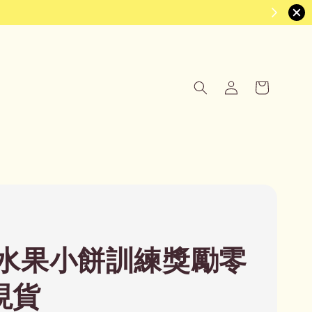
水果小餅訓練獎勵零
 現貨