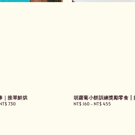
棒｜接單鮮烘
胡蘿蔔小餅訓練獎勵零食 |
NT$ 730
Regular
NT$ 160
-
NT$ 455
price