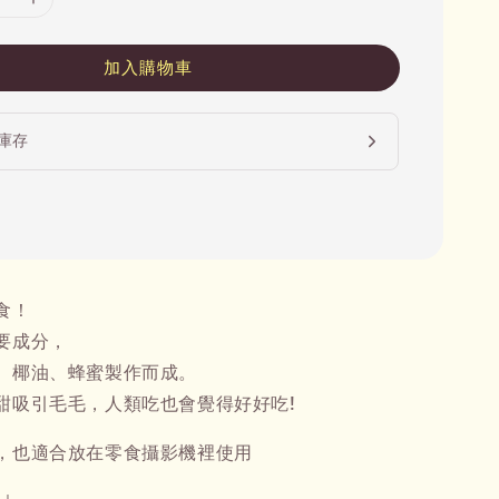
加入購物車
庫存
食！
要成分，
、椰油、蜂蜜製作而成。
甜吸引毛毛，人類吃也會覺得好好吃!
，也適合放在零食攝影機裡使用