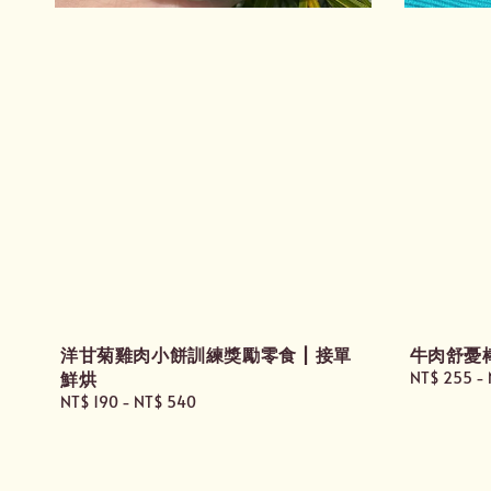
洋甘菊雞肉小餅訓練獎勵零食 | 接單
牛肉舒憂
鮮烘
Regular
NT$ 255
-
price
Regular
NT$ 190
-
NT$ 540
price