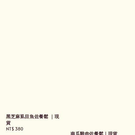
黑芝麻虱目魚佐餐鬆 ｜現
貨
Regular
NT$ 380
南瓜雞肉佐餐鬆｜現貨