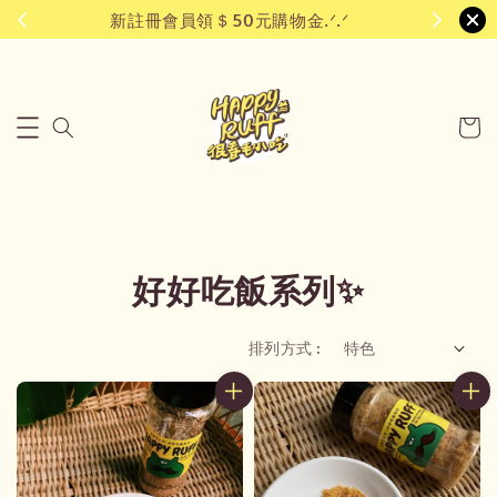
新註冊會員領＄50元購物金.ᐟ.ᐟ
好好吃飯系列✨
排列方式 :