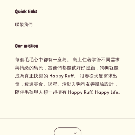
Quick links
聯繫我們
Our mission
每個毛毛心中都有一座島。 島上住著掌管不同需求
與情緒的島民，當他們都能被好好照顧，狗狗就能
成為真正快樂的 Happy Ruff。 很春從犬隻需求出
發，透過零食、課程、活動與狗狗友善體驗設計，
陪伴毛孩與人類一起擁有 Happy Ruff, Happy Life。