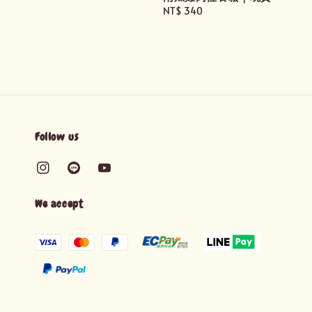
price
Regular
NT$ 340
price
Follow us
We accept