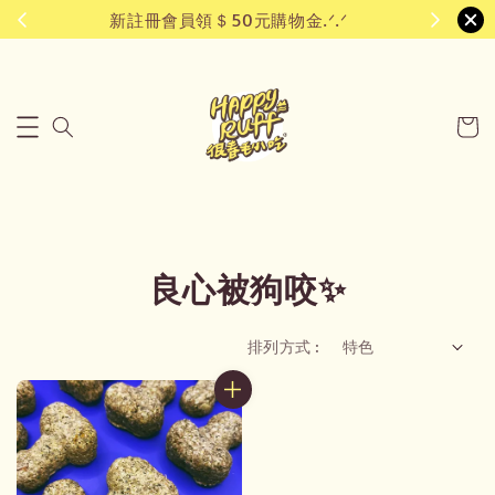
新註冊會員領＄50元購物金.ᐟ.ᐟ
良心被狗咬✨
排列方式 :