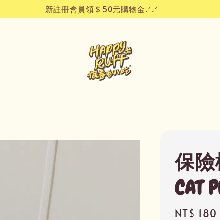
新註冊會員領＄50元購物金.ᐟ.ᐟ
保險桿
CAT P
Regular
NT$ 180