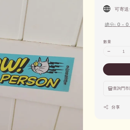
price
可寄送
總分:
0
-
0
數量
查詢門市
分享