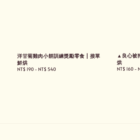
▲良心被
洋甘菊雞肉小餅訓練獎勵零食 | 接單
烘
鮮烘
Regular
NT$ 160
-
Regular
NT$ 190
-
NT$ 540
price
price