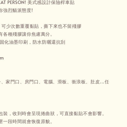
A CAT PERSON! 美式感設計保險桿車貼
你強烈貓派態度!
，可少次數重覆黏貼，撕下來也不留殘膠
有各種殘膠讓你焦慮萬分。
V光固化油墨印刷，防水防曬還抗刮
cm
子、家門口、房門口、電腦、滑板、衝浪板、肚皮...任
包裝，收到時會呈現捲曲狀，可直接黏貼不會影響。
壓一段時間就會恢復原貌。