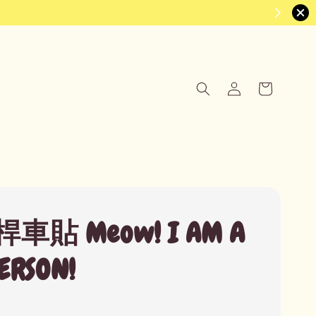
車貼 Meow! I AM A
ERSON!