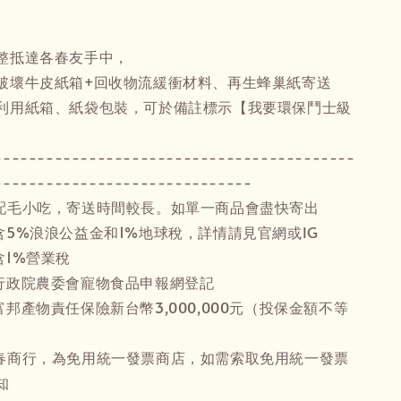
整抵達各春友手中，
破壞牛皮紙箱+回收物流緩衝材料、再生蜂巢紙寄送
利用紙箱、紙袋包裝，可於備註標示【我要環保鬥士級
------------------------------------------
------------------------------
配毛小吃，寄送時間較長。如單一商品會盡快寄出
含5%浪浪公益金和1%地球稅，詳情請見官網或IG
含1%營業稅
行政院農委會寵物食品申報網登記
邦產物責任保險新台幣3,000,000元（投保金額不等
春商行，為免用統一發票商店，如需索取免用統一發票
知