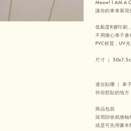
Meow! I AM 
讓你的車車展現
低黏度R膠印刷
不用擔心車子會
PVC材質，U
尺寸 ｜ 30x7.5
適合貼哪 ｜ 車
何你想貼的地方
商品包裝
採用回收紙捲軸
或是可先用書本