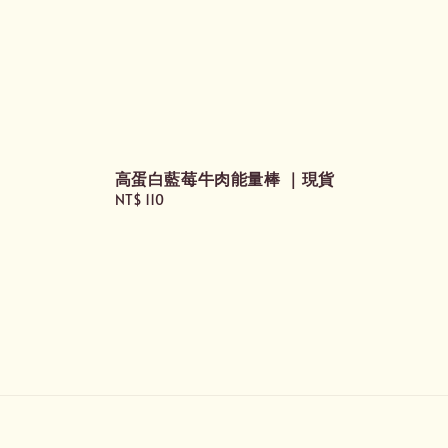
高蛋白藍莓牛肉能量棒 ｜現貨
Regular
NT$ 110
price