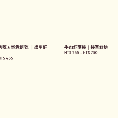
狗咬▲懶覺餅乾 ｜接單鮮
牛肉舒憂棒｜接單鮮烘
Regular
NT$ 255
-
NT$ 730
NT$ 455
price